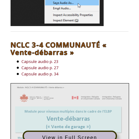
NCLC 3-4 COMMUNAUTÉ «
Vente-débarras »
Capsule audio p. 23
Capsule audio p. 27
Capsule audio p. 34
Module
: NCLC 3
-
4 COMMUNAUTÉ «
Vente
-
débarras
»
Module pour niveaux multiples dans le cadre de
l’ELBP
Vente
-
débarras
(«
Vente de garage
»)
View in Full Screen
Module original conçu par :